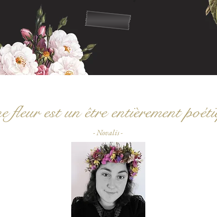
 fleur est un être entièrement poét
- Novalis -