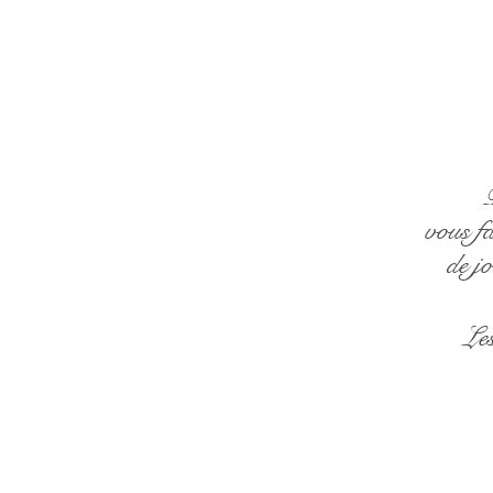
P
vous fa
de j
Le