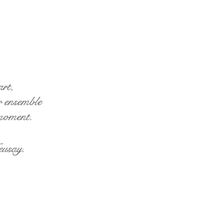
art,
er ensemble
 moment.
eusay.